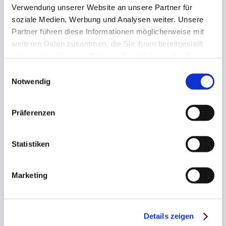
Verwendung unserer Website an unsere Partner für
Nachname
*
soziale Medien, Werbung und Analysen weiter. Unsere
Partner führen diese Informationen möglicherweise mit
weiteren Daten zusammen, die Sie ihnen bereitgestellt
haben oder die sie im Rahmen Ihrer Nutzung der Dienste
E-mail Adresse
*
gesammelt haben.
Einwilligungsauswahl
Notwendig
Reiseziel
*
Präferenzen
Statistiken
Ihre Nachricht
Marketing
JETZT SENDEN
Details zeigen