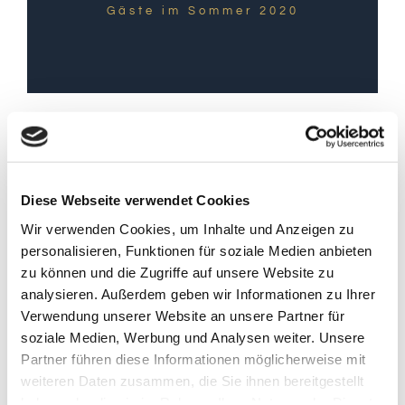
Gäste im Sommer 2020
Diese Webseite verwendet Cookies
Wir verwenden Cookies, um Inhalte und Anzeigen zu
OSTFRIESISCH SCHÖN
personalisieren, Funktionen für soziale Medien anbieten
& SUPER GRÜN
zu können und die Zugriffe auf unsere Website zu
Wangerland
analysieren. Außerdem geben wir Informationen zu Ihrer
Verwendung unserer Website an unsere Partner für
soziale Medien, Werbung und Analysen weiter. Unsere
Partner führen diese Informationen möglicherweise mit
weiteren Daten zusammen, die Sie ihnen bereitgestellt
Das Ferienhaus „Flenzerei“ liegt im
haben oder die sie im Rahmen Ihrer Nutzung der Dienste